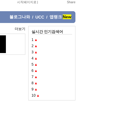
시작페이지로
|
블로그나와
앱랭크
New
/
UCC
/
더보기
실시간 인기검색어
1
▲
2
▲
3
▲
4
▲
5
▲
6
▲
7
▲
8
▲
9
▲
10
▲