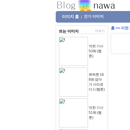
이미지 홈
인기 이미지
|
홈
>>
이전
뜨는 이미지
더보기
악한 기사
53화 (웹
툰)
뽀짜툰 16
8화 엄마
가 사라졌
다 1 (웹툰)
악한 기사
51화 (웹
툰)