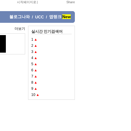
시작페이지로
|
블로그나와
앱랭크
New
/
UCC
/
더보기
실시간 인기검색어
1
▲
2
▲
3
▲
4
▲
5
▲
6
▲
7
▲
8
▲
9
▲
10
▲