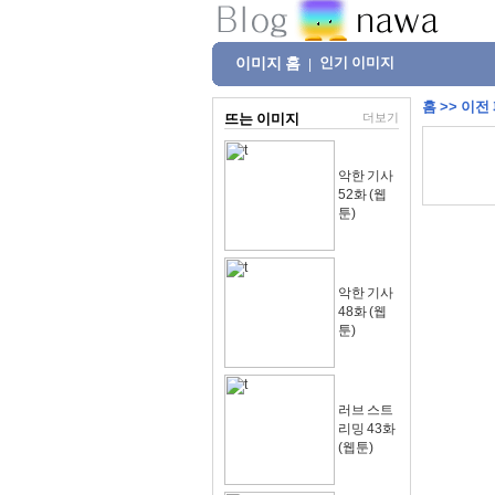
이미지 홈
인기 이미지
|
홈
>>
이전
뜨는 이미지
더보기
악한 기사
52화 (웹
툰)
악한 기사
48화 (웹
툰)
러브 스트
리밍 43화
(웹툰)