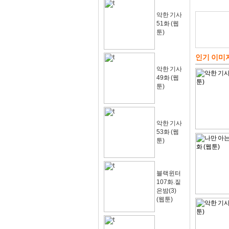
악한 기사
51화 (웹
툰)
인기 이미
악한 기사
49화 (웹
툰)
악한 기사
53화 (웹
툰)
블랙윈터
107화.짙
은밤(3)
(웹툰)