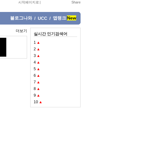
시작페이지로
|
블로그나와
앱랭크
New
/
UCC
/
더보기
실시간 인기검색어
1
▲
2
▲
3
▲
4
▲
5
▲
6
▲
7
▲
8
▲
9
▲
10
▲