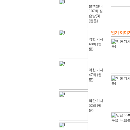
블랙윈터
107화.짙
은밤(3)
(웹툰)
인기 이미
악한 기사
48화 (웹
툰)
악한 기사
47화 (웹
툰)
악한 기사
52화 (웹
툰)