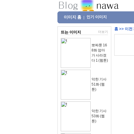
이미지 홈
인기 이미지
|
홈
>>
이전
뜨는 이미지
더보기
뽀짜툰 16
8화 엄마
가 사라졌
다 1 (웹툰)
악한 기사
51화 (웹
툰)
악한 기사
53화 (웹
툰)