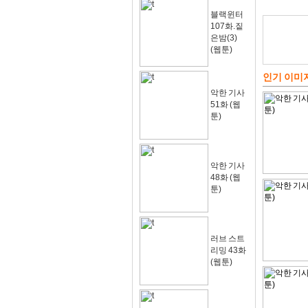
블랙윈터
107화.짙
은밤(3)
(웹툰)
인기 이미
악한 기사
51화 (웹
툰)
악한 기사
48화 (웹
툰)
러브 스트
리밍 43화
(웹툰)