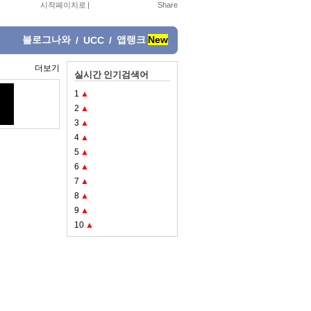
시작페이지로
|
블로그나와
앱랭크
New
/
UCC
/
더보기
실시간 인기검색어
1
▲
2
▲
3
▲
4
▲
5
▲
6
▲
7
▲
8
▲
9
▲
10
▲