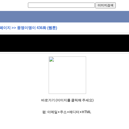
 페이지
>>
풍뎅이뎅이 436화 (웹툰)
바로가기 (이미지를 클릭해 주세요)
펌:
이메일
•
주소
•
에디터
•
HTML