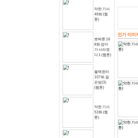
악한 기사
49화 (웹
툰)
인기 이미
뽀짜툰 16
8화 엄마
가 사라졌
다 1 (웹툰)
블랙윈터
107화.짙
은밤(3)
(웹툰)
악한 기사
53화 (웹
툰)