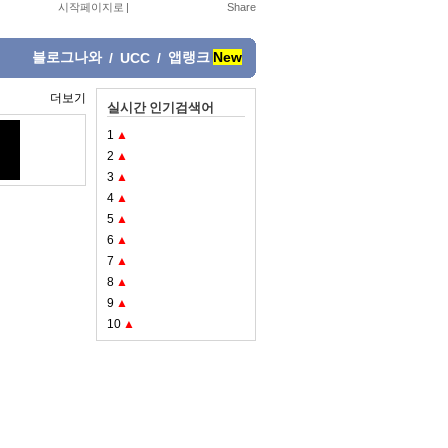
시작페이지로
|
블로그나와
앱랭크
New
/
UCC
/
더보기
실시간 인기검색어
1
▲
2
▲
3
▲
4
▲
5
▲
6
▲
7
▲
8
▲
9
▲
10
▲