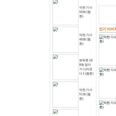
악한 기사
50화 (웹
툰)
인기 이미
악한 기사
48화 (웹
툰)
뽀짜툰 16
8화 엄마
가 사라졌
다 1 (웹툰)
악한 기사
51화 (웹
툰)