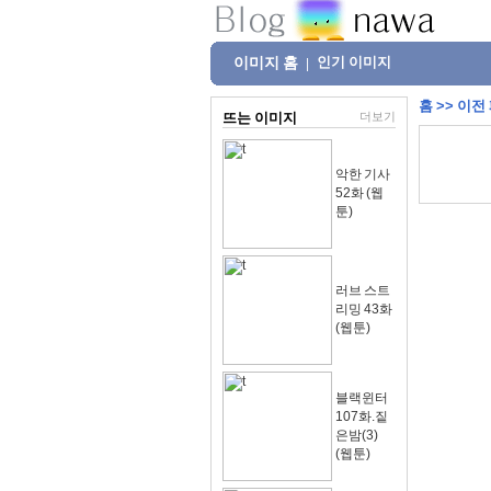
이미지 홈
인기 이미지
|
홈
>>
이전
뜨는 이미지
더보기
악한 기사
52화 (웹
툰)
러브 스트
리밍 43화
(웹툰)
블랙윈터
107화.짙
은밤(3)
(웹툰)