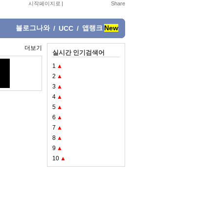
시작페이지로
|
블로그나와
앱랭크
New
/
UCC
/
더보기
실시간 인기검색어
1
▲
2
▲
3
▲
4
▲
5
▲
6
▲
7
▲
8
▲
9
▲
10
▲