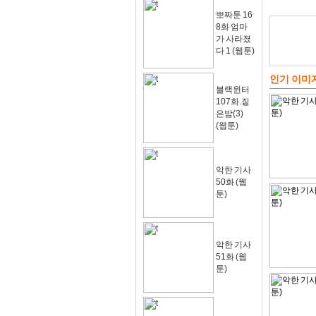
뽀짜툰 16
8화 엄마
가 사라졌
다 1 (웹툰)
인기 이미
블랙윈터
107화.짙
은밤(3)
(웹툰)
악한 기사
50화 (웹
툰)
악한 기사
51화 (웹
툰)