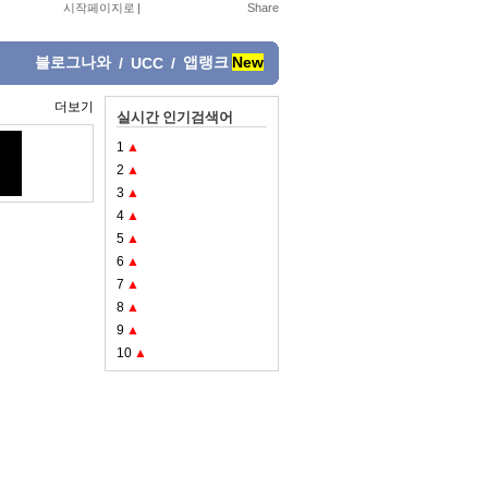
시작페이지로
|
블로그나와
앱랭크
New
/
UCC
/
더보기
실시간 인기검색어
1
▲
2
▲
3
▲
4
▲
5
▲
6
▲
7
▲
8
▲
9
▲
10
▲