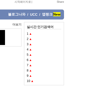
시작페이지로
|
블로그나와
앱랭크
New
/
UCC
/
더보기
실시간 인기검색어
1
▲
2
▲
3
▲
4
▲
5
▲
6
▲
7
▲
8
▲
9
▲
10
▲