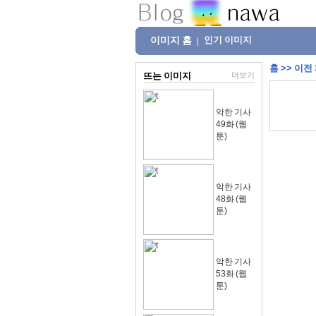
이미지 홈
인기 이미지
|
홈
>>
이전
뜨는 이미지
더보기
악한 기사
49화 (웹
툰)
악한 기사
48화 (웹
툰)
악한 기사
53화 (웹
툰)