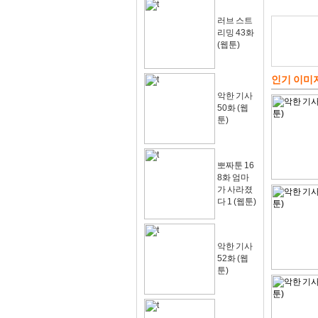
러브 스트
리밍 43화
(웹툰)
인기 이미
악한 기사
50화 (웹
툰)
뽀짜툰 16
8화 엄마
가 사라졌
다 1 (웹툰)
악한 기사
52화 (웹
툰)