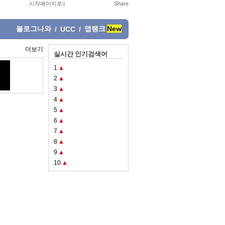
시작페이지로
|
블로그나와
앱랭크
New
/
UCC
/
더보기
실시간 인기검색어
1
▲
2
▲
3
▲
4
▲
5
▲
6
▲
7
▲
8
▲
9
▲
10
▲