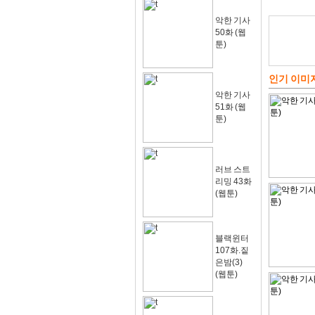
악한 기사
50화 (웹
툰)
인기 이미
악한 기사
51화 (웹
툰)
러브 스트
리밍 43화
(웹툰)
블랙윈터
107화.짙
은밤(3)
(웹툰)