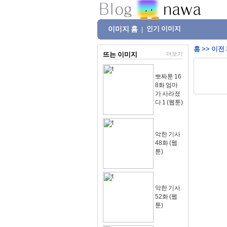
이미지 홈
인기 이미지
|
홈
>>
이전
뜨는 이미지
더보기
뽀짜툰 16
8화 엄마
가 사라졌
다 1 (웹툰)
악한 기사
48화 (웹
툰)
악한 기사
52화 (웹
툰)