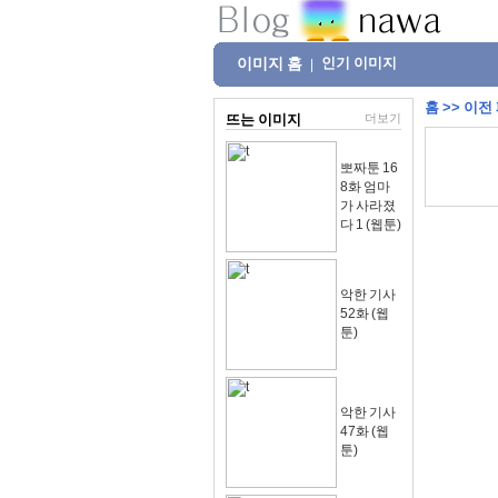
이미지 홈
인기 이미지
|
홈
>>
이전
뜨는 이미지
더보기
뽀짜툰 16
8화 엄마
가 사라졌
다 1 (웹툰)
악한 기사
52화 (웹
툰)
악한 기사
47화 (웹
툰)