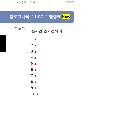
시작페이지로
|
블로그나와
앱랭크
New
/
UCC
/
더보기
실시간 인기검색어
1
▲
2
▲
3
▲
4
▲
5
▲
6
▲
7
▲
8
▲
9
▲
10
▲