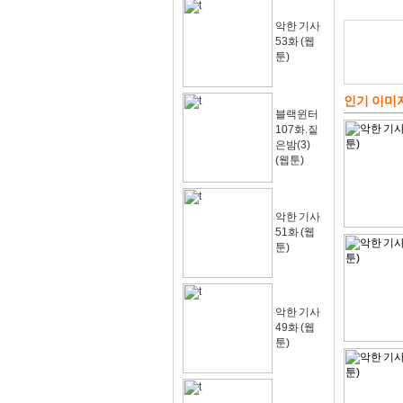
악한 기사
53화 (웹
툰)
인기 이미
블랙윈터
107화.짙
은밤(3)
(웹툰)
악한 기사
51화 (웹
툰)
악한 기사
49화 (웹
툰)