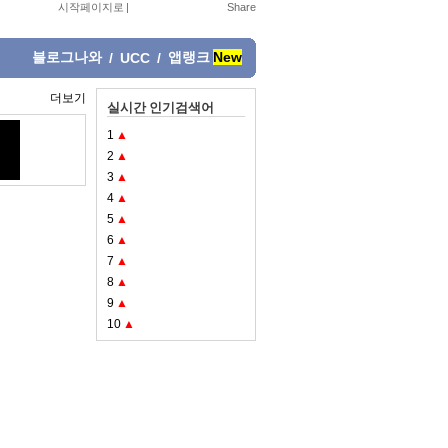
시작페이지로
|
블로그나와
앱랭크
New
/
UCC
/
더보기
실시간 인기검색어
1
▲
2
▲
3
▲
4
▲
5
▲
6
▲
7
▲
8
▲
9
▲
10
▲