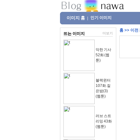
이미지 홈
인기 이미지
|
홈
>>
이전
뜨는 이미지
더보기
악한 기사
52화 (웹
툰)
블랙윈터
107화.짙
은밤(3)
(웹툰)
러브 스트
리밍 43화
(웹툰)