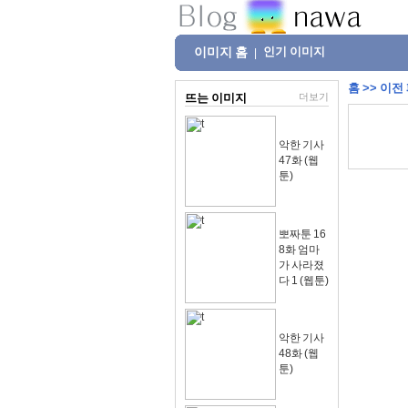
이미지 홈
인기 이미지
|
홈
>>
이전
뜨는 이미지
더보기
악한 기사
47화 (웹
툰)
뽀짜툰 16
8화 엄마
가 사라졌
다 1 (웹툰)
악한 기사
48화 (웹
툰)