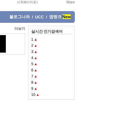
시작페이지로
|
블로그나와
앱랭크
New
/
UCC
/
더보기
실시간 인기검색어
1
▲
2
▲
3
▲
4
▲
5
▲
6
▲
7
▲
8
▲
9
▲
10
▲