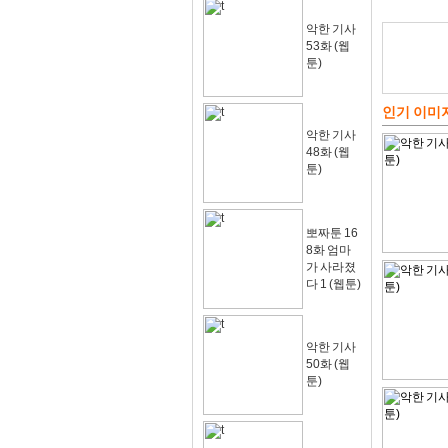
악한 기사
53화 (웹
툰)
인기 이미
악한 기사
48화 (웹
툰)
뽀짜툰 16
8화 엄마
가 사라졌
다 1 (웹툰)
악한 기사
50화 (웹
툰)