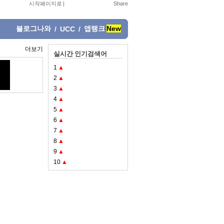
시작페이지로
|
블로그나와
앱랭크
New
/
UCC
/
더보기
실시간 인기검색어
1
▲
2
▲
3
▲
4
▲
5
▲
6
▲
7
▲
8
▲
9
▲
10
▲