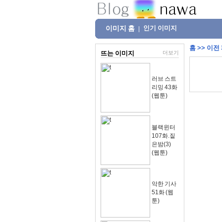
이미지 홈
인기 이미지
|
홈
>>
이전
뜨는 이미지
더보기
러브 스트
리밍 43화
(웹툰)
블랙윈터
107화.짙
은밤(3)
(웹툰)
악한 기사
51화 (웹
툰)