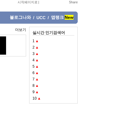
시작페이지로
|
블로그나와
앱랭크
New
/
UCC
/
더보기
실시간 인기검색어
1
▲
2
▲
3
▲
4
▲
5
▲
6
▲
7
▲
8
▲
9
▲
10
▲