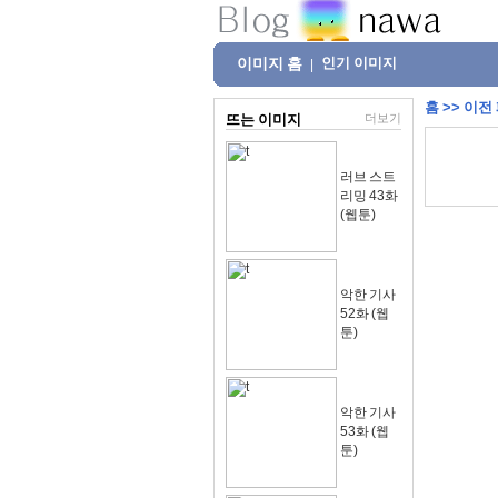
이미지 홈
인기 이미지
|
홈
>>
이전
뜨는 이미지
더보기
러브 스트
리밍 43화
(웹툰)
악한 기사
52화 (웹
툰)
악한 기사
53화 (웹
툰)