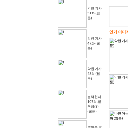
악한 기사
51화 (웹
툰)
인기 이미
악한 기사
47화 (웹
툰)
악한 기사
48화 (웹
툰)
블랙윈터
107화.짙
은밤(3)
(웹툰)
뽀짜툰 16