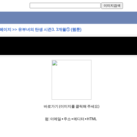
 페이지
>>
유부녀의 탄생 시즌3. 3개월① (웹툰)
바로가기 (이미지를 클릭해 주세요)
펌:
이메일
•
주소
•
에디터
•
HTML