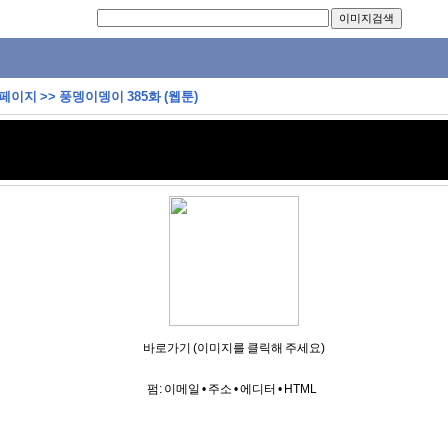
 페이지
>>
풍뎅이뎅이 385화 (웹툰)
바로가기 (이미지를 클릭해 주세요)
펌:
이메일
•
주소
•
에디터
•
HTML