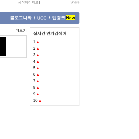
시작페이지로
|
블로그나와
앱랭크
New
/
UCC
/
더보기
실시간 인기검색어
1
▲
2
▲
3
▲
4
▲
5
▲
6
▲
7
▲
8
▲
9
▲
10
▲