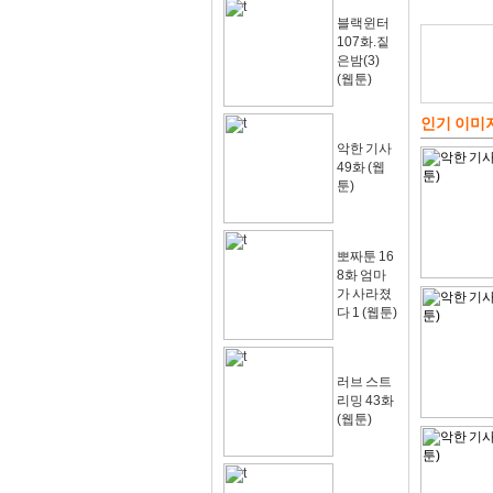
블랙윈터
107화.짙
은밤(3)
(웹툰)
인기 이미
악한 기사
49화 (웹
툰)
뽀짜툰 16
8화 엄마
가 사라졌
다 1 (웹툰)
러브 스트
리밍 43화
(웹툰)