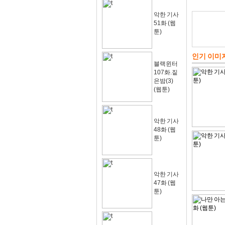
악한 기사
51화 (웹
툰)
인기 이미
블랙윈터
107화.짙
은밤(3)
(웹툰)
악한 기사
48화 (웹
툰)
악한 기사
47화 (웹
툰)