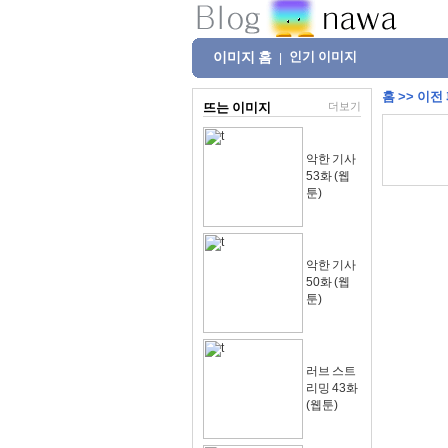
이미지 홈
인기 이미지
|
홈
>>
이전
뜨는 이미지
더보기
악한 기사
53화 (웹
툰)
악한 기사
50화 (웹
툰)
러브 스트
리밍 43화
(웹툰)