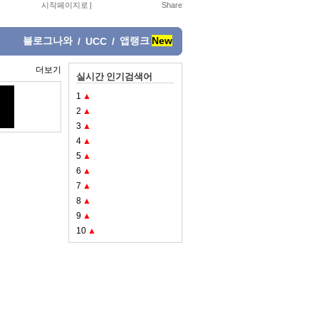
시작페이지로
|
블로그나와
앱랭크
New
/
UCC
/
더보기
실시간 인기검색어
1
▲
2
▲
3
▲
4
▲
5
▲
6
▲
7
▲
8
▲
9
▲
10
▲