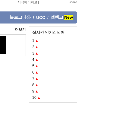
시작페이지로
|
블로그나와
앱랭크
New
/
UCC
/
더보기
실시간 인기검색어
1
▲
2
▲
3
▲
4
▲
5
▲
6
▲
7
▲
8
▲
9
▲
10
▲