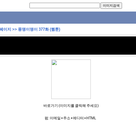
 페이지
>>
풍뎅이뎅이 377화 (웹툰)
바로가기 (이미지를 클릭해 주세요)
펌:
이메일
•
주소
•
에디터
•
HTML