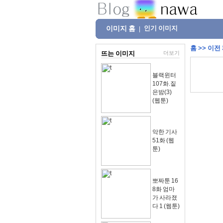
이미지 홈
인기 이미지
|
홈
>>
이전
뜨는 이미지
더보기
블랙윈터
107화.짙
은밤(3)
(웹툰)
악한 기사
51화 (웹
툰)
뽀짜툰 16
8화 엄마
가 사라졌
다 1 (웹툰)