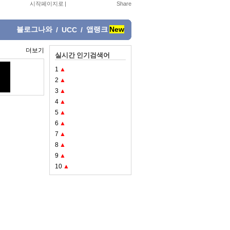
시작페이지로
|
블로그나와
앱랭크
New
/
UCC
/
더보기
실시간 인기검색어
1
▲
2
▲
3
▲
4
▲
5
▲
6
▲
7
▲
8
▲
9
▲
10
▲