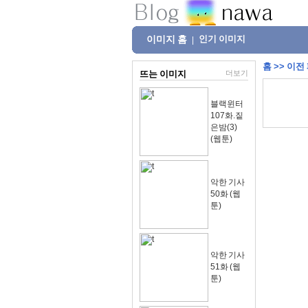
이미지 홈
인기 이미지
|
홈
>>
이전
뜨는 이미지
더보기
블랙윈터
107화.짙
은밤(3)
(웹툰)
악한 기사
50화 (웹
툰)
악한 기사
51화 (웹
툰)