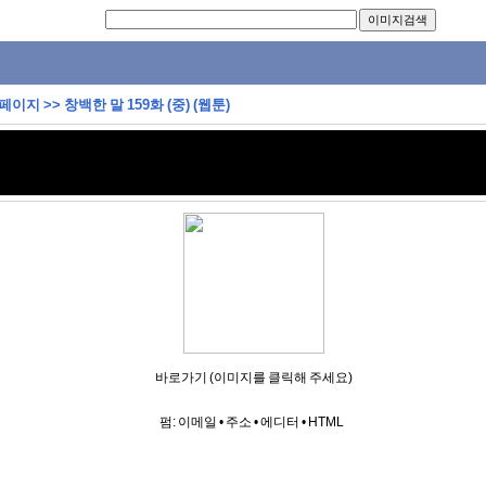
 페이지
>>
창백한 말 159화 (중) (웹툰)
바로가기 (이미지를 클릭해 주세요)
펌:
이메일
•
주소
•
에디터
•
HTML