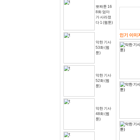
뽀짜툰 16
8화 엄마
가 사라졌
다 1 (웹툰)
인기 이미
악한 기사
53화 (웹
툰)
악한 기사
52화 (웹
툰)
악한 기사
48화 (웹
툰)