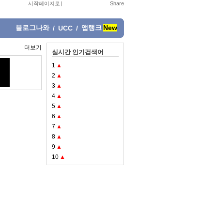
시작페이지로
|
블로그나와
앱랭크
New
/
UCC
/
더보기
실시간 인기검색어
1
▲
2
▲
3
▲
4
▲
5
▲
6
▲
7
▲
8
▲
9
▲
10
▲