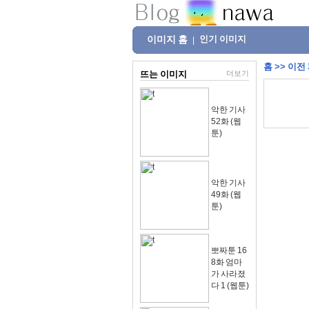
이미지 홈
인기 이미지
|
홈
>>
이전
뜨는 이미지
더보기
악한 기사
52화 (웹
툰)
악한 기사
49화 (웹
툰)
뽀짜툰 16
8화 엄마
가 사라졌
다 1 (웹툰)