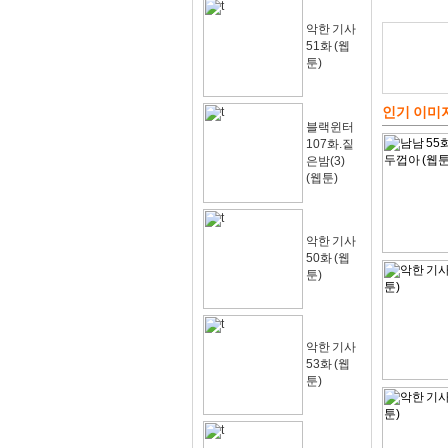
악한 기사
51화 (웹
툰)
인기 이미
블랙윈터
107화.짙
은밤(3)
(웹툰)
악한 기사
50화 (웹
툰)
악한 기사
53화 (웹
툰)