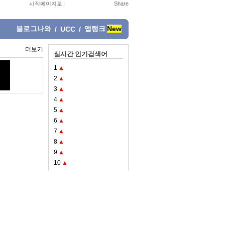
시작페이지로
|
블로그나와
앱랭크
New
/
UCC
/
더보기
실시간 인기검색어
1
▲
2
▲
3
▲
4
▲
5
▲
6
▲
7
▲
8
▲
9
▲
10
▲