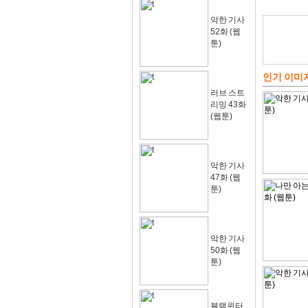
악한 기사
52화 (웹
툰)
인기 이미
러브 스트
리밍 43화
(웹툰)
악한 기사
47화 (웹
툰)
악한 기사
50화 (웹
툰)
블랙윈터