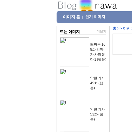
이미지 홈
인기 이미지
|
홈
>>
이전
뜨는 이미지
더보기
뽀짜툰 16
8화 엄마
가 사라졌
다 1 (웹툰)
악한 기사
49화 (웹
툰)
악한 기사
53화 (웹
툰)