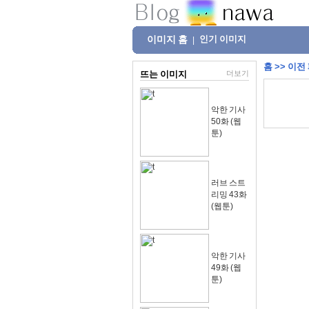
이미지 홈
인기 이미지
|
홈
>>
이전
뜨는 이미지
더보기
악한 기사
50화 (웹
툰)
러브 스트
리밍 43화
(웹툰)
악한 기사
49화 (웹
툰)