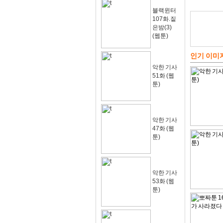
블랙윈터
107화.짙
은밤(3)
(웹툰)
인기 이미
악한 기사
51화 (웹
툰)
악한 기사
47화 (웹
툰)
악한 기사
53화 (웹
툰)