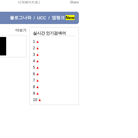
시작페이지로
|
블로그나와
앱랭크
New
/
UCC
/
더보기
실시간 인기검색어
1
▲
2
▲
3
▲
4
▲
5
▲
6
▲
7
▲
8
▲
9
▲
10
▲