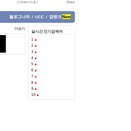
시작페이지로
|
블로그나와
앱랭크
New
/
UCC
/
더보기
실시간 인기검색어
1
▲
2
▲
3
▲
4
▲
5
▲
6
▲
7
▲
8
▲
9
▲
10
▲