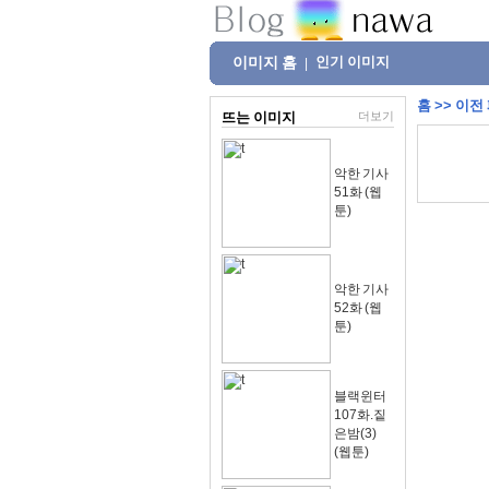
이미지 홈
인기 이미지
|
홈
>>
이전
뜨는 이미지
더보기
악한 기사
51화 (웹
툰)
악한 기사
52화 (웹
툰)
블랙윈터
107화.짙
은밤(3)
(웹툰)