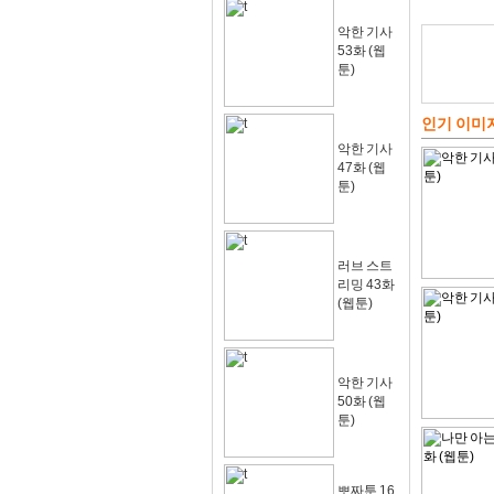
악한 기사
53화 (웹
툰)
인기 이미
악한 기사
47화 (웹
툰)
러브 스트
리밍 43화
(웹툰)
악한 기사
50화 (웹
툰)
뽀짜툰 16