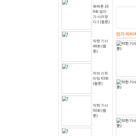
뽀짜툰 16
8화 엄마
가 사라졌
다 1 (웹툰)
인기 이미
악한 기사
48화 (웹
툰)
러브 스트
리밍 43화
(웹툰)
악한 기사
50화 (웹
툰)