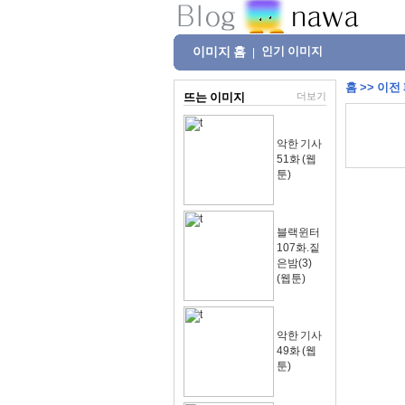
이미지 홈
인기 이미지
|
홈
>>
이전
뜨는 이미지
더보기
악한 기사
51화 (웹
툰)
블랙윈터
107화.짙
은밤(3)
(웹툰)
악한 기사
49화 (웹
툰)