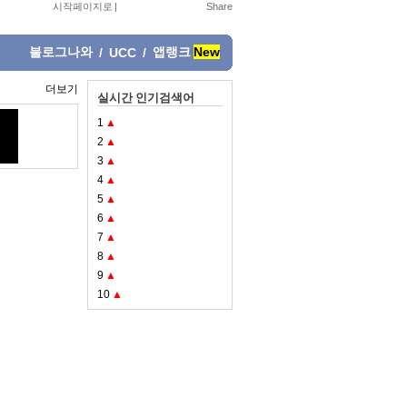
시작페이지로
|
블로그나와
앱랭크
New
/
UCC
/
더보기
실시간 인기검색어
1
▲
2
▲
3
▲
4
▲
5
▲
6
▲
7
▲
8
▲
9
▲
10
▲