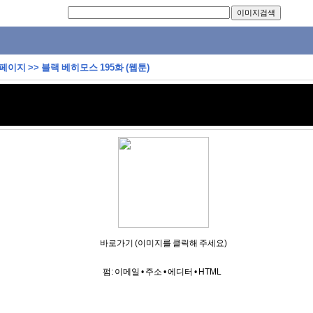
 페이지
>>
블랙 베히모스 195화 (웹툰)
바로가기 (이미지를 클릭해 주세요)
펌:
이메일
•
주소
•
에디터
•
HTML