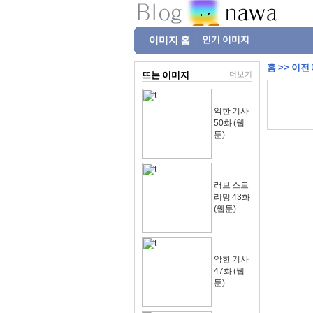
이미지 홈
인기 이미지
|
홈
>>
이전
뜨는 이미지
더보기
악한 기사
50화 (웹
툰)
러브 스트
리밍 43화
(웹툰)
악한 기사
47화 (웹
툰)