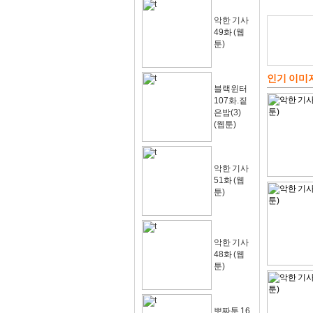
악한 기사
49화 (웹
툰)
인기 이미
블랙윈터
107화.짙
은밤(3)
(웹툰)
악한 기사
51화 (웹
툰)
악한 기사
48화 (웹
툰)
뽀짜툰 16