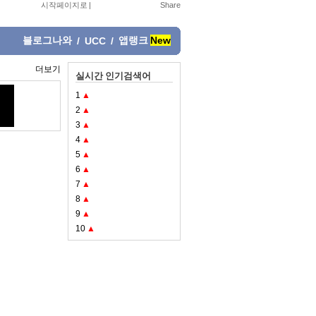
시작페이지로
|
블로그나와
앱랭크
New
/
UCC
/
더보기
실시간 인기검색어
1
▲
2
▲
3
▲
4
▲
5
▲
6
▲
7
▲
8
▲
9
▲
10
▲