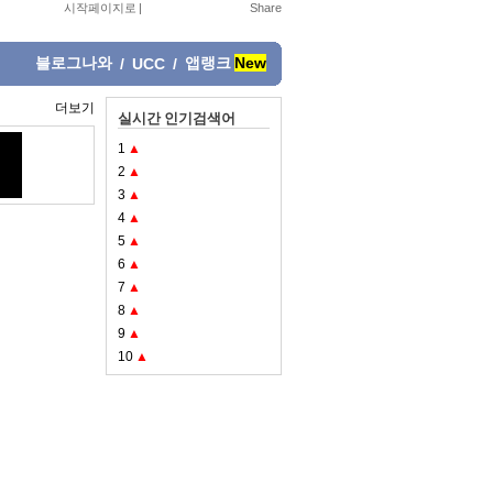
시작페이지로
|
블로그나와
앱랭크
New
/
UCC
/
더보기
실시간 인기검색어
1
▲
2
▲
3
▲
4
▲
5
▲
6
▲
7
▲
8
▲
9
▲
10
▲