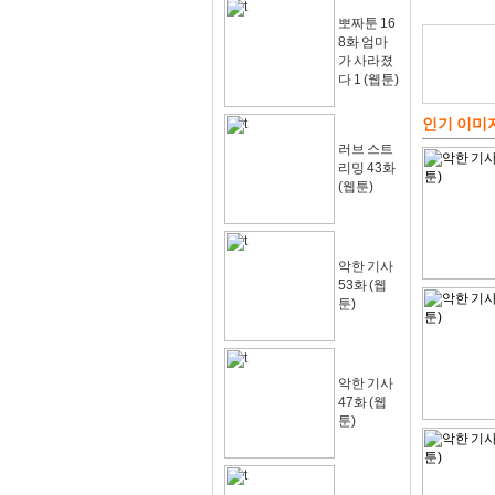
뽀짜툰 16
8화 엄마
가 사라졌
다 1 (웹툰)
인기 이미
러브 스트
리밍 43화
(웹툰)
악한 기사
53화 (웹
툰)
악한 기사
47화 (웹
툰)