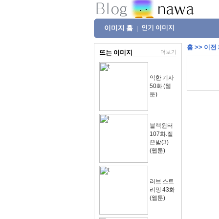
이미지 홈
인기 이미지
|
홈
>>
이전
뜨는 이미지
더보기
악한 기사
50화 (웹
툰)
블랙윈터
107화.짙
은밤(3)
(웹툰)
러브 스트
리밍 43화
(웹툰)