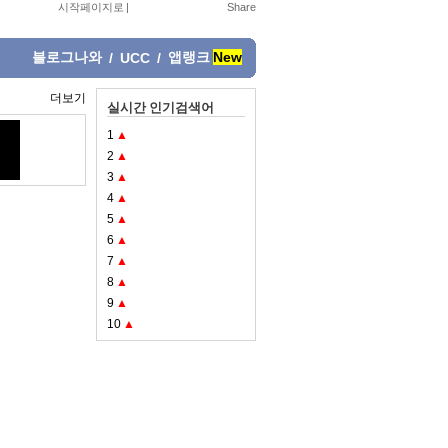
시작페이지로
|
블로그나와
앱랭크
New
/
UCC
/
더보기
실시간 인기검색어
1
▲
2
▲
3
▲
4
▲
5
▲
6
▲
7
▲
8
▲
9
▲
10
▲