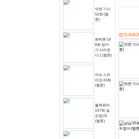
악한 기사
52화 (웹
툰)
인기 이미
뽀짜툰 16
8화 엄마
가 사라졌
다 1 (웹툰)
러브 스트
리밍 43화
(웹툰)
블랙윈터
107화.짙
은밤(3)
(웹툰)