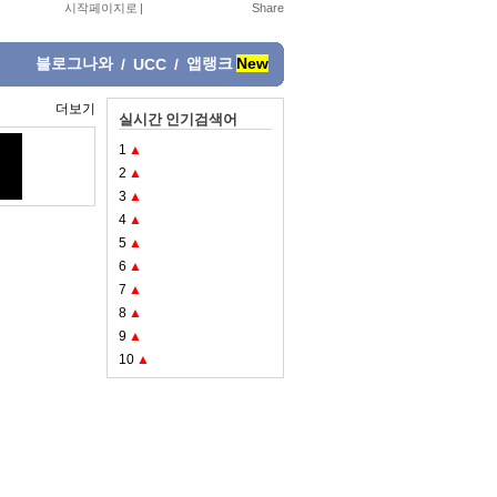
시작페이지로
|
블로그나와
앱랭크
New
/
UCC
/
더보기
실시간 인기검색어
1
▲
2
▲
3
▲
4
▲
5
▲
6
▲
7
▲
8
▲
9
▲
10
▲