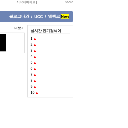
시작페이지로
|
블로그나와
앱랭크
New
/
UCC
/
더보기
실시간 인기검색어
1
▲
2
▲
3
▲
4
▲
5
▲
6
▲
7
▲
8
▲
9
▲
10
▲