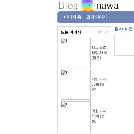
이미지 홈
인기 이미지
|
홈
>>
이전
뜨는 이미지
더보기
러브 스트
리밍 43화
(웹툰)
악한 기사
50화 (웹
툰)
악한 기사
53화 (웹
툰)