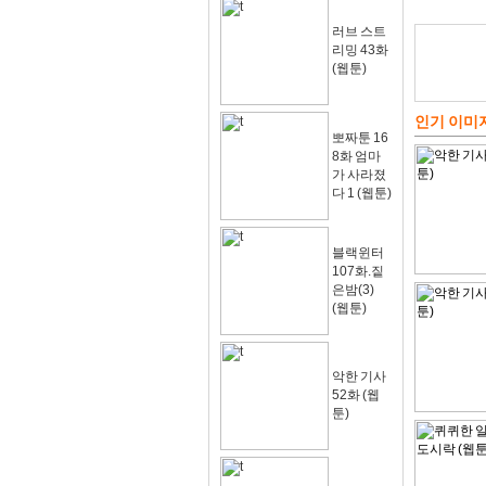
러브 스트
리밍 43화
(웹툰)
인기 이미
뽀짜툰 16
8화 엄마
가 사라졌
다 1 (웹툰)
블랙윈터
107화.짙
은밤(3)
(웹툰)
악한 기사
52화 (웹
툰)