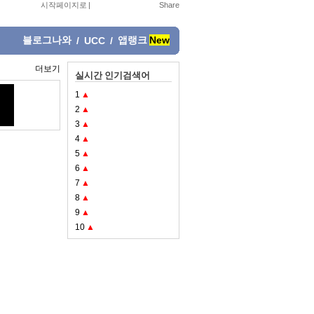
시작페이지로
|
블로그나와
앱랭크
New
/
UCC
/
더보기
실시간 인기검색어
1
▲
2
▲
3
▲
4
▲
5
▲
6
▲
7
▲
8
▲
9
▲
10
▲