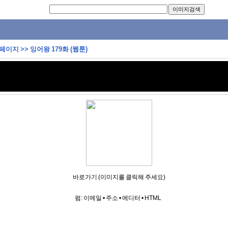
 페이지
>>
잉어왕 179화 (웹툰)
바로가기 (이미지를 클릭해 주세요)
펌:
이메일
•
주소
•
에디터
•
HTML