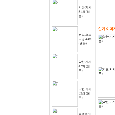
악한 기사
51화 (웹
툰)
인기 이미
러브 스트
리밍 43화
(웹툰)
악한 기사
47화 (웹
툰)
악한 기사
52화 (웹
툰)
블랙윈터