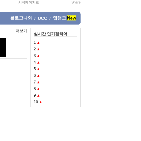
시작페이지로
|
블로그나와
앱랭크
New
/
UCC
/
더보기
실시간 인기검색어
1
▲
2
▲
3
▲
4
▲
5
▲
6
▲
7
▲
8
▲
9
▲
10
▲