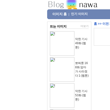
이미지 홈
인기 이미지
|
홈
>>
이전
뜨는 이미지
더보기
악한 기사
49화 (웹
툰)
뽀짜툰 16
8화 엄마
가 사라졌
다 1 (웹툰)
악한 기사
53화 (웹
툰)