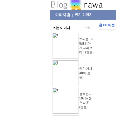
이미지 홈
인기 이미지
|
홈
>>
이전
뜨는 이미지
더보기
뽀짜툰 16
8화 엄마
가 사라졌
다 1 (웹툰)
악한 기사
48화 (웹
툰)
블랙윈터
107화.짙
은밤(3)
(웹툰)