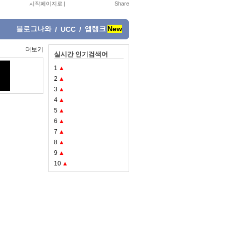
시작페이지로
|
블로그나와
앱랭크
New
/
UCC
/
더보기
실시간 인기검색어
1
▲
2
▲
3
▲
4
▲
5
▲
6
▲
7
▲
8
▲
9
▲
10
▲