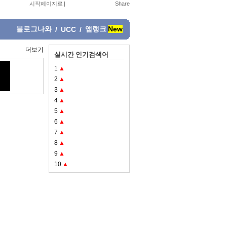
시작페이지로
|
블로그나와
앱랭크
New
/
UCC
/
더보기
실시간 인기검색어
1
▲
2
▲
3
▲
4
▲
5
▲
6
▲
7
▲
8
▲
9
▲
10
▲