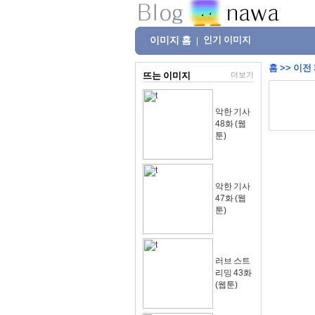
이미지 홈
인기 이미지
|
홈
>>
이전
뜨는 이미지
더보기
악한 기사
48화 (웹
툰)
악한 기사
47화 (웹
툰)
러브 스트
리밍 43화
(웹툰)