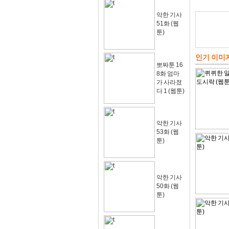
악한 기사
51화 (웹
툰)
인기 이미
뽀짜툰 16
8화 엄마
가 사라졌
다 1 (웹툰)
악한 기사
53화 (웹
툰)
악한 기사
50화 (웹
툰)