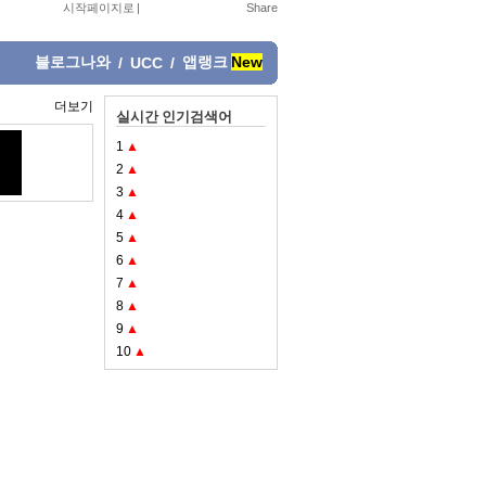
시작페이지로
|
블로그나와
앱랭크
New
/
UCC
/
더보기
실시간 인기검색어
1
▲
2
▲
3
▲
4
▲
5
▲
6
▲
7
▲
8
▲
9
▲
10
▲