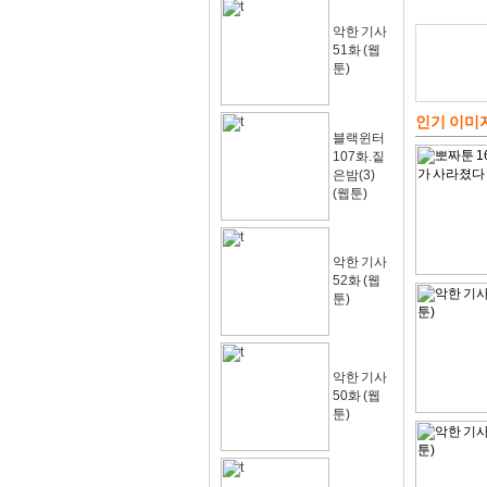
악한 기사
51화 (웹
툰)
인기 이미
블랙윈터
107화.짙
은밤(3)
(웹툰)
악한 기사
52화 (웹
툰)
악한 기사
50화 (웹
툰)