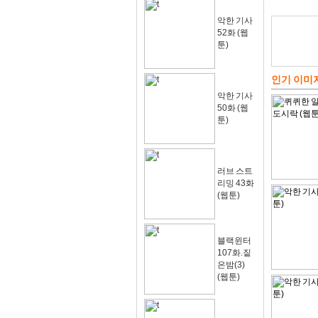
악한 기사
52화 (웹
툰)
인기 이미
악한 기사
50화 (웹
툰)
러브 스트
리밍 43화
(웹툰)
블랙윈터
107화.짙
은밤(3)
(웹툰)