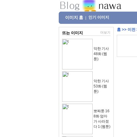
이미지 홈
인기 이미지
|
홈
>>
이전
뜨는 이미지
더보기
악한 기사
48화 (웹
툰)
악한 기사
53화 (웹
툰)
뽀짜툰 16
8화 엄마
가 사라졌
다 1 (웹툰)