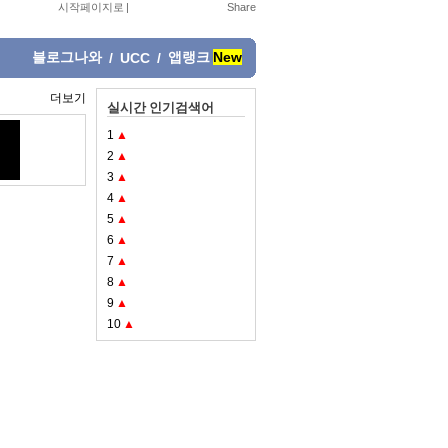
시작페이지로
|
블로그나와
앱랭크
New
/
UCC
/
더보기
실시간 인기검색어
1
▲
2
▲
3
▲
4
▲
5
▲
6
▲
7
▲
8
▲
9
▲
10
▲