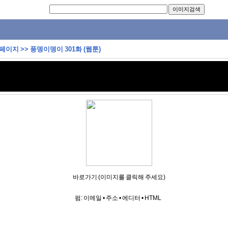
 페이지
>>
풍뎅이뎅이 301화 (웹툰)
바로가기 (이미지를 클릭해 주세요)
펌:
이메일
•
주소
•
에디터
•
HTML