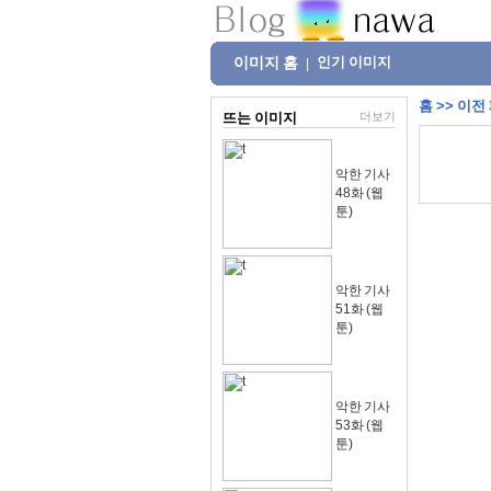
이미지 홈
인기 이미지
|
홈
>>
이전
뜨는 이미지
더보기
악한 기사
48화 (웹
툰)
악한 기사
51화 (웹
툰)
악한 기사
53화 (웹
툰)