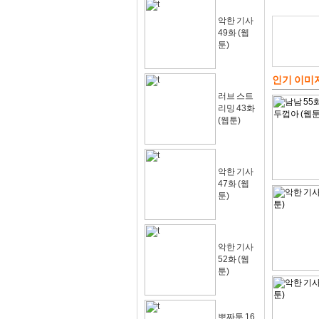
악한 기사
49화 (웹
툰)
인기 이미
러브 스트
리밍 43화
(웹툰)
악한 기사
47화 (웹
툰)
악한 기사
52화 (웹
툰)
뽀짜툰 16