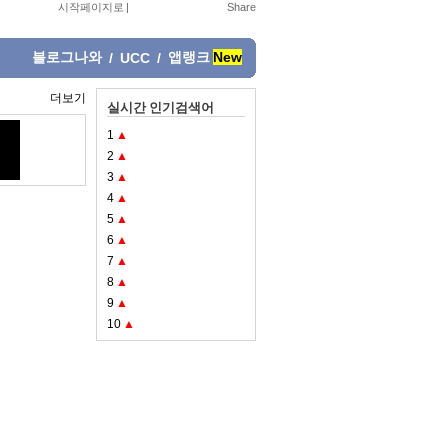
시작페이지로
|
블로그나와
앱랭크
New
/
UCC
/
더보기
실시간 인기검색어
1
▲
2
▲
3
▲
4
▲
5
▲
6
▲
7
▲
8
▲
9
▲
10
▲