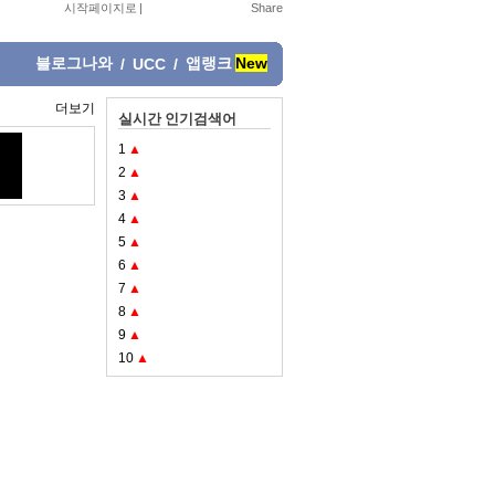
시작페이지로
|
블로그나와
앱랭크
New
/
UCC
/
더보기
실시간 인기검색어
1
▲
2
▲
3
▲
4
▲
5
▲
6
▲
7
▲
8
▲
9
▲
10
▲