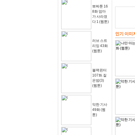
뽀짜툰 16
8화 엄마
가 사라졌
다 1 (웹툰)
인기 이미
러브 스트
리밍 43화
(웹툰)
블랙윈터
107화.짙
은밤(3)
(웹툰)
악한 기사
49화 (웹
툰)