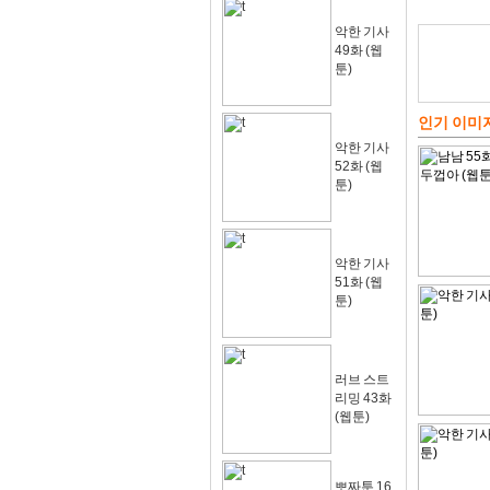
악한 기사
49화 (웹
툰)
인기 이미
악한 기사
52화 (웹
툰)
악한 기사
51화 (웹
툰)
러브 스트
리밍 43화
(웹툰)
뽀짜툰 16