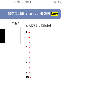
시작페이지로
|
블로그나와
앱랭크
New
/
UCC
/
더보기
실시간 인기검색어
1
▲
2
▲
3
▲
4
▲
5
▲
6
▲
7
▲
8
▲
9
▲
10
▲