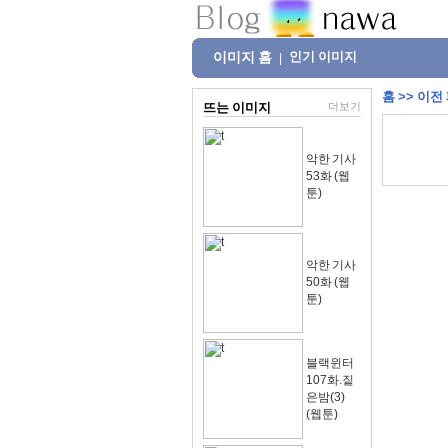
이미지 홈
인기 이미지
|
홈
>>
이전
뜨는 이미지
더보기
악한 기사
53화 (웹
툰)
악한 기사
50화 (웹
툰)
블랙윈터
107화.짙
은밤(3)
(웹툰)