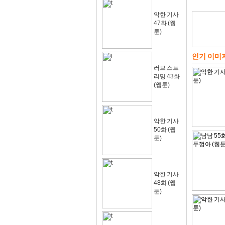
악한 기사
47화 (웹
툰)
인기 이미
러브 스트
리밍 43화
(웹툰)
악한 기사
50화 (웹
툰)
악한 기사
48화 (웹
툰)