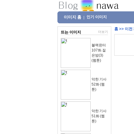
이미지 홈
인기 이미지
|
홈
>>
이전
뜨는 이미지
더보기
블랙윈터
107화.짙
은밤(3)
(웹툰)
악한 기사
52화 (웹
툰)
악한 기사
51화 (웹
툰)