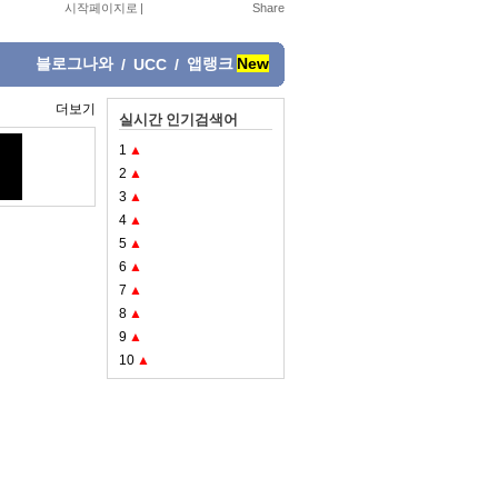
시작페이지로
|
블로그나와
앱랭크
New
/
UCC
/
더보기
실시간 인기검색어
1
▲
2
▲
3
▲
4
▲
5
▲
6
▲
7
▲
8
▲
9
▲
10
▲