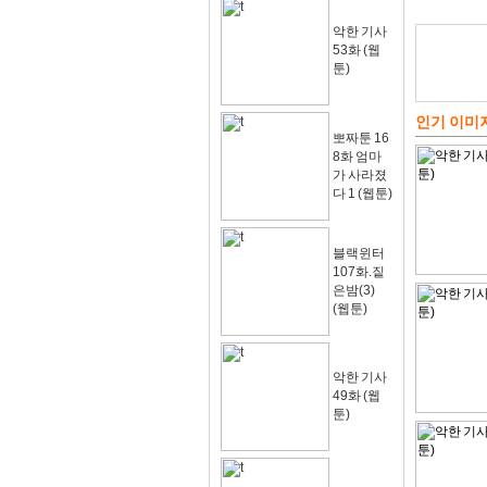
악한 기사
53화 (웹
툰)
인기 이미
뽀짜툰 16
8화 엄마
가 사라졌
다 1 (웹툰)
블랙윈터
107화.짙
은밤(3)
(웹툰)
악한 기사
49화 (웹
툰)