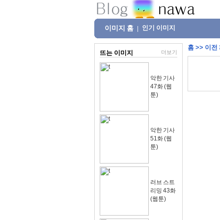
이미지 홈
인기 이미지
|
홈
>>
이전
뜨는 이미지
더보기
악한 기사
47화 (웹
툰)
악한 기사
51화 (웹
툰)
러브 스트
리밍 43화
(웹툰)