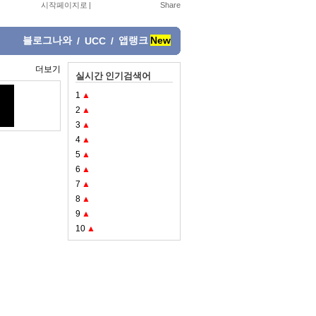
시작페이지로
|
블로그나와
앱랭크
New
/
UCC
/
더보기
실시간 인기검색어
1
▲
2
▲
3
▲
4
▲
5
▲
6
▲
7
▲
8
▲
9
▲
10
▲