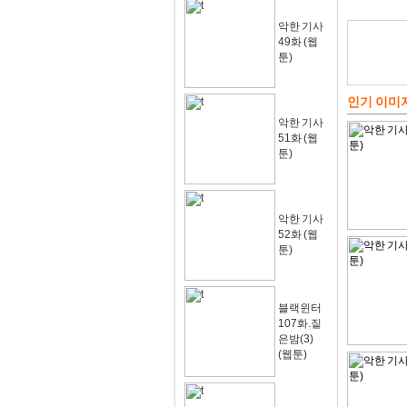
악한 기사
49화 (웹
툰)
인기 이미
악한 기사
51화 (웹
툰)
악한 기사
52화 (웹
툰)
블랙윈터
107화.짙
은밤(3)
(웹툰)