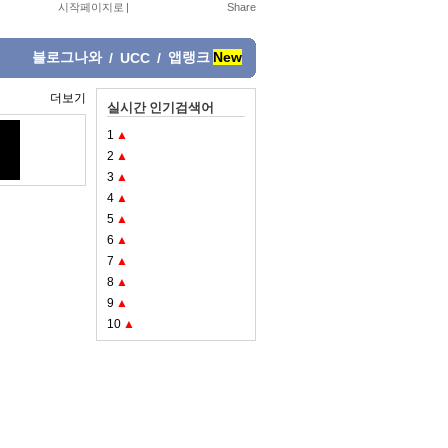
시작페이지로
|
블로그나와
앱랭크
New
/
UCC
/
더보기
실시간 인기검색어
1
▲
2
▲
3
▲
4
▲
5
▲
6
▲
7
▲
8
▲
9
▲
10
▲