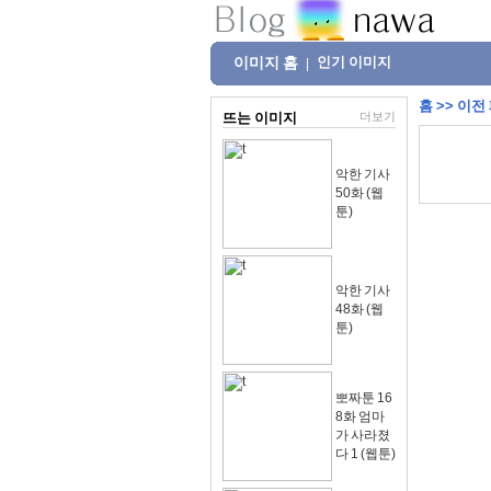
이미지 홈
인기 이미지
|
홈
>>
이전
뜨는 이미지
더보기
악한 기사
50화 (웹
툰)
악한 기사
48화 (웹
툰)
뽀짜툰 16
8화 엄마
가 사라졌
다 1 (웹툰)