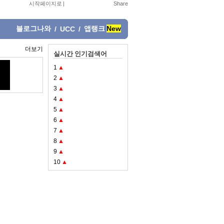
시작페이지로
|
블로그나와
앱랭크
New
/
UCC
/
더보기
실시간 인기검색어
1
▲
2
▲
3
▲
4
▲
5
▲
6
▲
7
▲
8
▲
9
▲
10
▲