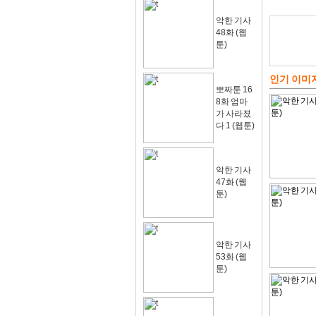
악한 기사
48화 (웹
툰)
인기 이미
뽀짜툰 16
8화 엄마
가 사라졌
다 1 (웹툰)
악한 기사
47화 (웹
툰)
악한 기사
53화 (웹
툰)