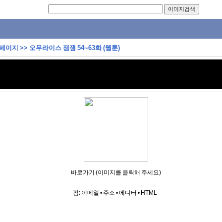
 페이지
>>
오무라이스 잼잼 54~63화 (웹툰)
바로가기 (이미지를 클릭해 주세요)
펌:
이메일
•
주소
•
에디터
•
HTML