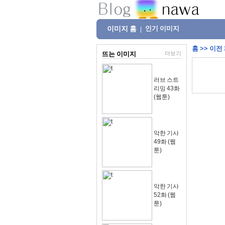
이미지 홈
인기 이미지
|
홈
>>
이전
뜨는 이미지
더보기
러브 스트
리밍 43화
(웹툰)
악한 기사
49화 (웹
툰)
악한 기사
52화 (웹
툰)