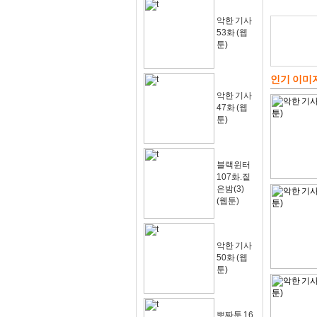
악한 기사
53화 (웹
툰)
인기 이미
악한 기사
47화 (웹
툰)
블랙윈터
107화.짙
은밤(3)
(웹툰)
악한 기사
50화 (웹
툰)
뽀짜툰 16