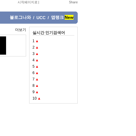
시작페이지로
|
블로그나와
앱랭크
New
/
UCC
/
더보기
실시간 인기검색어
1
▲
2
▲
3
▲
4
▲
5
▲
6
▲
7
▲
8
▲
9
▲
10
▲