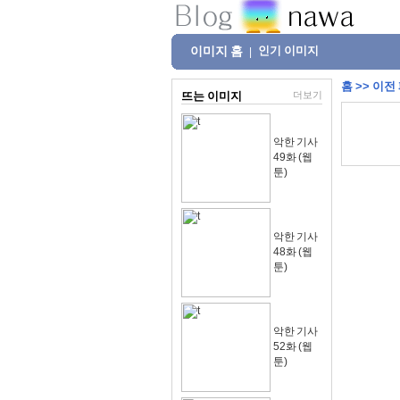
이미지 홈
인기 이미지
|
홈
>>
이전
뜨는 이미지
더보기
악한 기사
49화 (웹
툰)
악한 기사
48화 (웹
툰)
악한 기사
52화 (웹
툰)