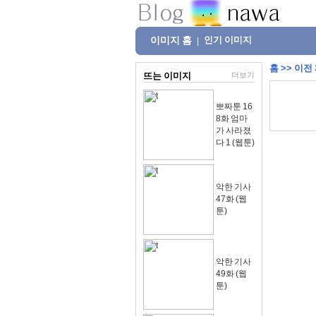
이미지 홈
인기 이미지
|
홈
>>
이전
뜨는 이미지
더보기
뽀짜툰 16
8화 엄마
가 사라졌
다 1 (웹툰)
악한 기사
47화 (웹
툰)
악한 기사
49화 (웹
툰)