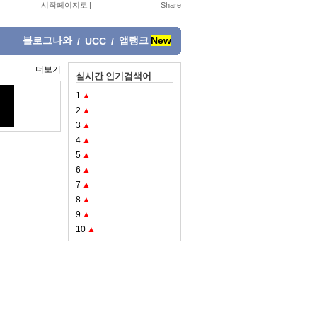
시작페이지로
|
블로그나와
앱랭크
New
/
UCC
/
더보기
실시간 인기검색어
1
▲
2
▲
3
▲
4
▲
5
▲
6
▲
7
▲
8
▲
9
▲
10
▲