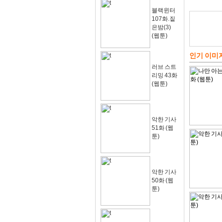
블랙윈터
107화.짙
은밤(3)
(웹툰)
인기 이미
러브 스트
리밍 43화
(웹툰)
악한 기사
51화 (웹
툰)
악한 기사
50화 (웹
툰)