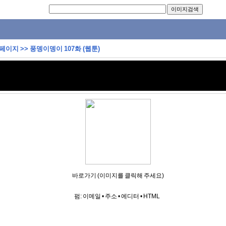
 페이지
>>
풍뎅이뎅이 107화 (웹툰)
바로가기 (이미지를 클릭해 주세요)
펌:
이메일
•
주소
•
에디터
•
HTML