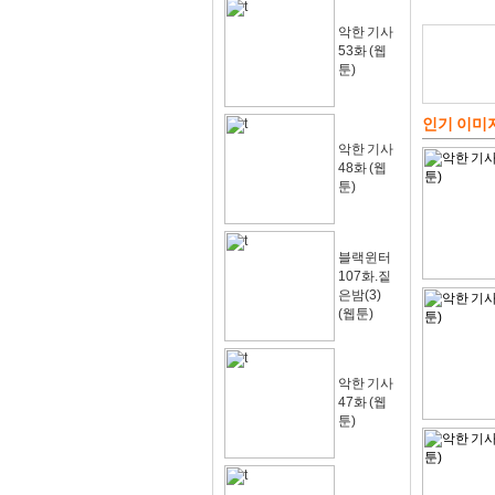
악한 기사
53화 (웹
툰)
인기 이미
악한 기사
48화 (웹
툰)
블랙윈터
107화.짙
은밤(3)
(웹툰)
악한 기사
47화 (웹
툰)