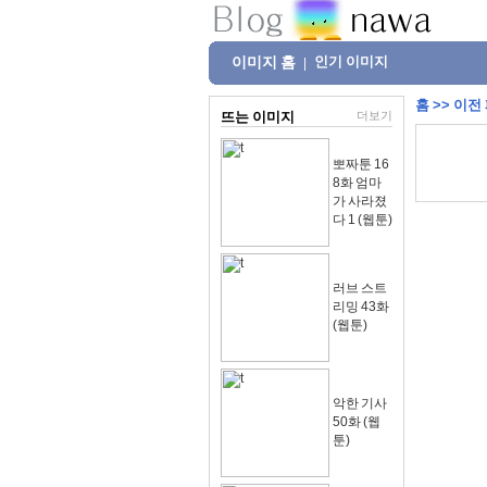
이미지 홈
인기 이미지
|
홈
>>
이전
뜨는 이미지
더보기
뽀짜툰 16
8화 엄마
가 사라졌
다 1 (웹툰)
러브 스트
리밍 43화
(웹툰)
악한 기사
50화 (웹
툰)