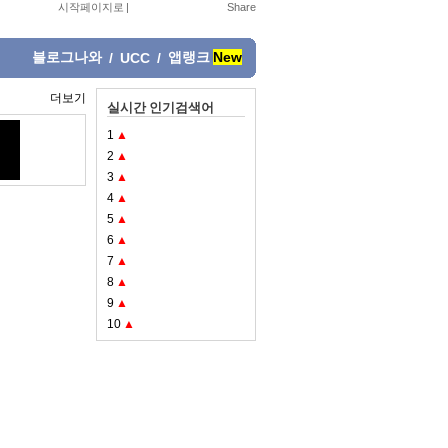
시작페이지로
|
블로그나와
앱랭크
New
/
UCC
/
더보기
실시간 인기검색어
1
▲
2
▲
3
▲
4
▲
5
▲
6
▲
7
▲
8
▲
9
▲
10
▲