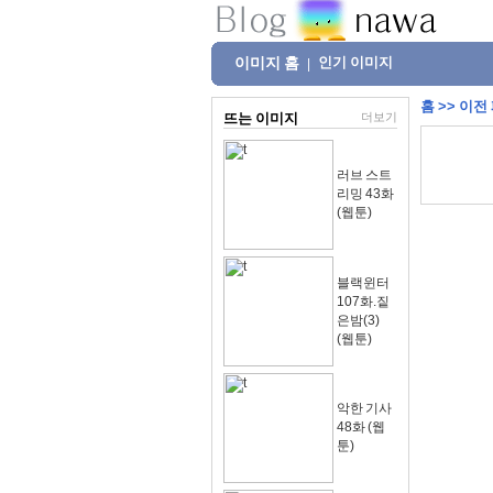
이미지 홈
인기 이미지
|
홈
>>
이전
뜨는 이미지
더보기
러브 스트
리밍 43화
(웹툰)
블랙윈터
107화.짙
은밤(3)
(웹툰)
악한 기사
48화 (웹
툰)