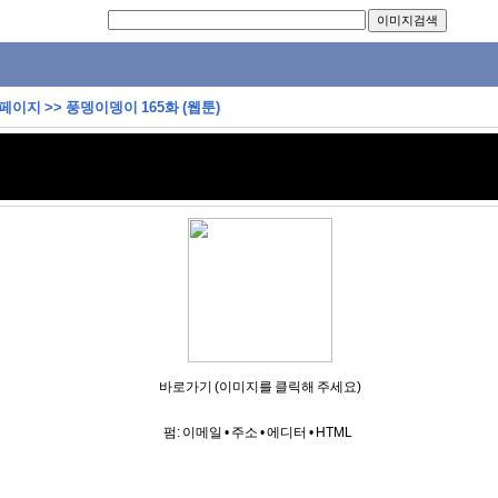
 페이지
>>
풍뎅이뎅이 165화 (웹툰)
바로가기 (이미지를 클릭해 주세요)
펌:
이메일
•
주소
•
에디터
•
HTML