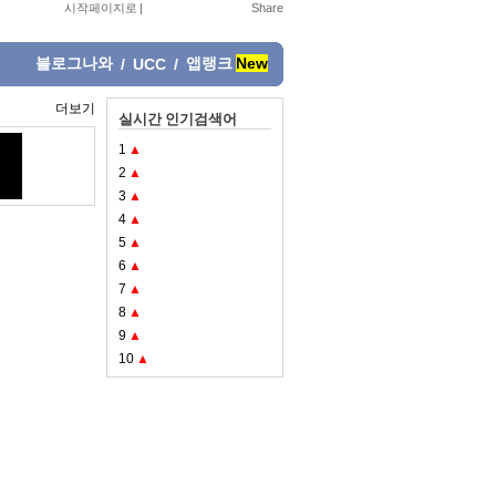
시작페이지로
|
블로그나와
앱랭크
New
/
UCC
/
더보기
실시간 인기검색어
1
▲
2
▲
3
▲
4
▲
5
▲
6
▲
7
▲
8
▲
9
▲
10
▲