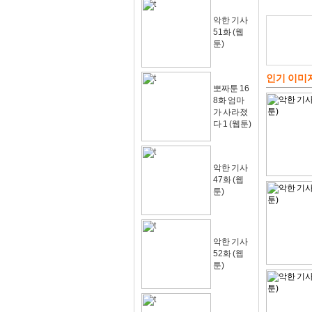
악한 기사
51화 (웹
툰)
인기 이미
뽀짜툰 16
8화 엄마
가 사라졌
다 1 (웹툰)
악한 기사
47화 (웹
툰)
악한 기사
52화 (웹
툰)