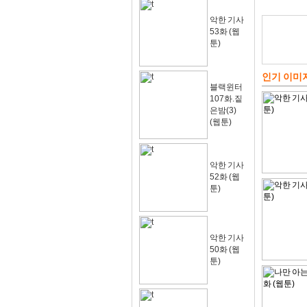
악한 기사
53화 (웹
툰)
인기 이미
블랙윈터
107화.짙
은밤(3)
(웹툰)
악한 기사
52화 (웹
툰)
악한 기사
50화 (웹
툰)