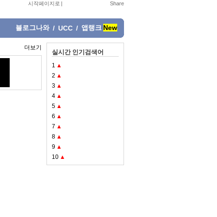
시작페이지로
|
블로그나와
앱랭크
New
/
UCC
/
더보기
실시간 인기검색어
1
▲
2
▲
3
▲
4
▲
5
▲
6
▲
7
▲
8
▲
9
▲
10
▲