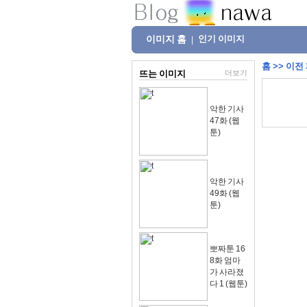
이미지 홈
인기 이미지
|
홈
>>
이전
뜨는 이미지
더보기
악한 기사
47화 (웹
툰)
악한 기사
49화 (웹
툰)
뽀짜툰 16
8화 엄마
가 사라졌
다 1 (웹툰)