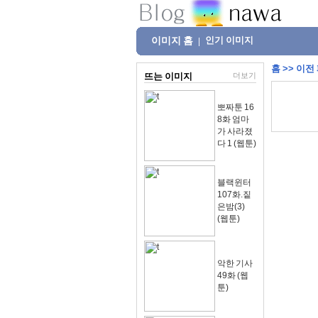
이미지 홈
인기 이미지
|
홈
>>
이전
뜨는 이미지
더보기
뽀짜툰 16
8화 엄마
가 사라졌
다 1 (웹툰)
블랙윈터
107화.짙
은밤(3)
(웹툰)
악한 기사
49화 (웹
툰)