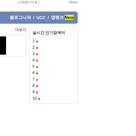
시작페이지로
|
블로그나와
앱랭크
New
/
UCC
/
더보기
실시간 인기검색어
1
▲
2
▲
3
▲
4
▲
5
▲
6
▲
7
▲
8
▲
9
▲
10
▲