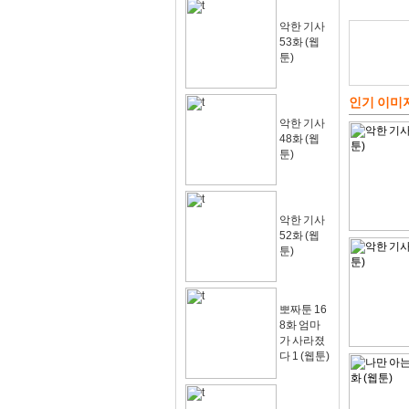
악한 기사
53화 (웹
툰)
인기 이미
악한 기사
48화 (웹
툰)
악한 기사
52화 (웹
툰)
뽀짜툰 16
8화 엄마
가 사라졌
다 1 (웹툰)