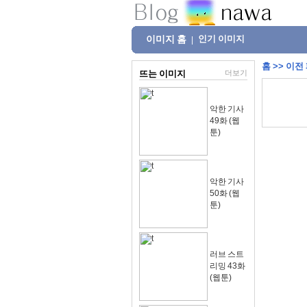
이미지 홈
인기 이미지
|
홈
>>
이전
뜨는 이미지
더보기
악한 기사
49화 (웹
툰)
악한 기사
50화 (웹
툰)
러브 스트
리밍 43화
(웹툰)