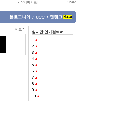
시작페이지로
|
블로그나와
앱랭크
New
/
UCC
/
더보기
실시간 인기검색어
1
▲
2
▲
3
▲
4
▲
5
▲
6
▲
7
▲
8
▲
9
▲
10
▲