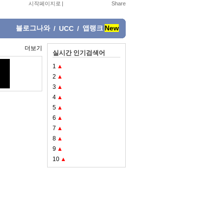
시작페이지로
|
블로그나와
앱랭크
New
/
UCC
/
더보기
실시간 인기검색어
1
▲
2
▲
3
▲
4
▲
5
▲
6
▲
7
▲
8
▲
9
▲
10
▲