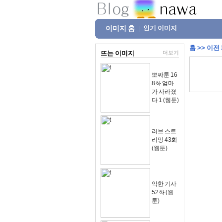
이미지 홈
인기 이미지
|
홈
>>
이전
뜨는 이미지
더보기
뽀짜툰 16
8화 엄마
가 사라졌
다 1 (웹툰)
러브 스트
리밍 43화
(웹툰)
악한 기사
52화 (웹
툰)