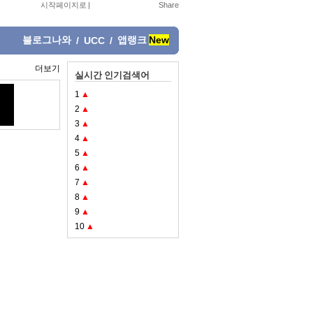
시작페이지로
|
블로그나와
앱랭크
New
/
UCC
/
더보기
실시간 인기검색어
1
▲
2
▲
3
▲
4
▲
5
▲
6
▲
7
▲
8
▲
9
▲
10
▲