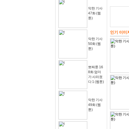
악한 기사
47화 (웹
툰)
인기 이미
악한 기사
50화 (웹
툰)
뽀짜툰 16
8화 엄마
가 사라졌
다 1 (웹툰)
악한 기사
49화 (웹
툰)