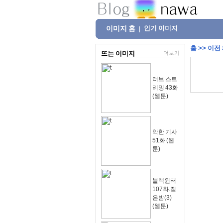
이미지 홈
인기 이미지
|
홈
>>
이전
뜨는 이미지
더보기
러브 스트
리밍 43화
(웹툰)
악한 기사
51화 (웹
툰)
블랙윈터
107화.짙
은밤(3)
(웹툰)